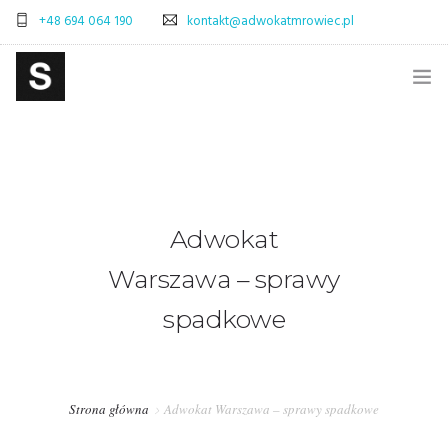
+48 694 064 190
kontakt@adwokatmrowiec.pl
STRONA GŁÓWNA
BLOG
SKLEP
Adwokat
ADWOKAT WARSZAWA – SPRAWY CYWILNE
Warszawa – sprawy
ADWOKAT WARSZAWA – SPRAWY SPADKOWE
spadkowe
OBSŁUGA PRAWNA FIRM – WARSZAWA
PRAWO POLSKA-WŁOCHY – OBSŁUGA PRAWNA
Strona główna
Adwokat Warszawa – sprawy spadkowe