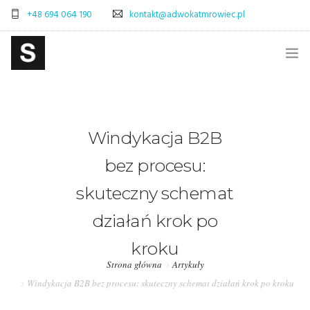
+48 694 064 190
kontakt@adwokatmrowiec.pl
STRONA GŁÓWNA
BLOG
Windykacja B2B
SKLEP
bez procesu:
ADWOKAT WARSZAWA – SPRAWY CYWILNE
skuteczny schemat
ADWOKAT WARSZAWA – SPRAWY SPADKOWE
działań krok po
kroku
OBSŁUGA PRAWNA FIRM – WARSZAWA
Strona główna
Artykuły
PRAWO POLSKA-WŁOCHY – OBSŁUGA PRAWNA
Windykacja B2B bez procesu: skuteczny schemat działań krok po kroku