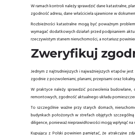
W ramach kontroli należy sprawdzić dane katastralne, pl
zgodność adresu, dane właściciela ujawnione w dokume
Rozbieżności katastralne mogą być poważnym problemem
wymagać dodatkowych działań przed podpisaniem aktu. Źr
rzeczywistym stanem nieruchomości, a notariusz powinie
Zweryfikuj zgod
Jednym z najtrudniejszych i najważniejszych etapów jes
zgodnie z pozwoleniami, planami, przepisami oraz lokalny
W praktyce należy sprawdzić pozwolenia budowlane, d
remontowych, zgodność aktualnego układu pomieszczeń z
To szczególnie ważne przy starych domach, nieruchomo
budynkach położonych w strefach objętych szczególną 
diligence, ponieważ nieprawidłowości mogą wpłynąć na 
Kupujący z Polski powinien pamiętać, że atrakcyjne zd