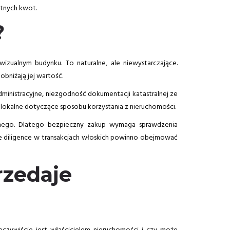
otnych kwot.
?
wizualnym budynku. To naturalne, ale niewystarczające.
bniżają jej wartość.
dministracyjne, niezgodność dokumentacji katastralnej ze
okalne dotyczące sposobu korzystania z nieruchomości.
cznego. Dlatego bezpieczny zakup wymaga sprawdzenia
e diligence w transakcjach włoskich powinno obejmować
rzedaje