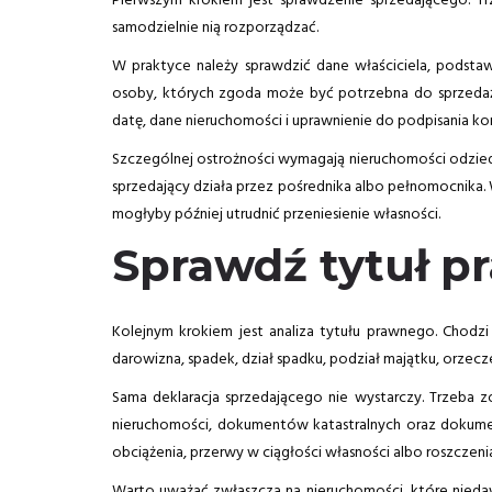
Pierwszym krokiem jest sprawdzenie sprzedającego. Tr
samodzielnie nią rozporządzać.
W praktyce należy sprawdzić dane właściciela, podsta
osoby, których zgoda może być potrzebna do sprzedaży
datę, dane nieruchomości i uprawnienie do podpisania 
Szczególnej ostrożności wymagają nieruchomości odziedz
sprzedający działa przez pośrednika albo pełnomocnika. W
mogłyby później utrudnić przeniesienie własności.
Sprawdź tytuł pr
Kolejnym krokiem jest analiza tytułu prawnego. Chodzi
darowizna, spadek, dział spadku, podział majątku, orzec
Sama deklaracja sprzedającego nie wystarczy. Trzeba z
nieruchomości, dokumentów katastralnych oraz dokumen
obciążenia, przerwy w ciągłości własności albo roszczeni
Warto uważać zwłaszcza na nieruchomości, które niedaw