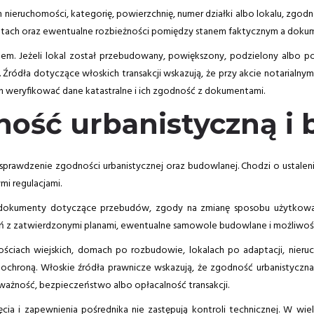
an nieruchomości, kategorię, powierzchnię, numer działki albo lokalu, z
ntach oraz ewentualne rozbieżności pomiędzy stanem faktycznym a dokum
. Jeżeli lokal został przebudowany, powiększony, podzielony albo poł
ódła dotyczące włoskich transakcji wskazują, że przy akcie notarialny
n weryfikować dane katastralne i ich zgodność z dokumentami.
ność urbanistyczną i
t sprawdzenie zgodności urbanistycznej oraz budowlanej. Chodzi o ustalen
mi regulacjami.
okumenty dotyczące przebudów, zgody na zmianę sposobu użytkowania,
 zatwierdzonymi planami, ewentualne samowole budowlane i możliwość ic
ściach wiejskich, domach po rozbudowie, lokalach po adaptacji, nieru
ochroną. Włoskie źródła prawnicze wskazują, że zgodność urbanistyczn
ważność, bezpieczeństwo albo opłacalność transakcji.
jęcia i zapewnienia pośrednika nie zastępują kontroli technicznej. W w