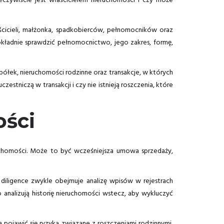
eczywiście jest właścicielem nieruchomości i czy może
ścicieli, małżonka, spadkobierców, pełnomocników oraz
kładnie sprawdzić pełnomocnictwo, jego zakres, formę,
ółek, nieruchomości rodzinne oraz transakcje, w których
stniczą w transakcji i czy nie istnieją roszczenia, które
ości
eruchomości. Może to być wcześniejsza umowa sprzedaży,
 diligence zwykle obejmuje analizę wpisów w rejestrach
nalizują historię nieruchomości wstecz, aby wykluczyć
pojawić się ryzyka związane z roszczeniami rodzinnymi,