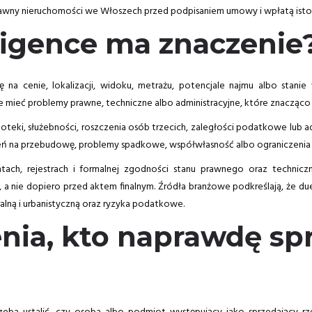
 prawny nieruchomości we Włoszech przed podpisaniem umowy i wpłatą ist
ligence ma znaczenie
 na cenie, lokalizacji, widoku, metrażu, potencjale najmu albo stanie 
mieć problemy prawne, techniczne albo administracyjne, które znacząco o
poteki, służebności, roszczenia osób trzecich, zaległości podatkowe lub a
 na przebudowę, problemy spadkowe, współwłasność albo ograniczenia l
tach, rejestrach i formalnej zgodności stanu prawnego oraz techni
nie dopiero przed aktem finalnym. Źródła branżowe podkreślają, że du
ralną i urbanistyczną oraz ryzyka podatkowe.
enia, kto naprawdę sp