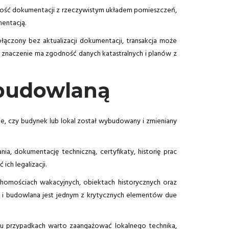
godność dokumentacji z rzeczywistym układem pomieszczeń,
entacją.
ączony bez aktualizacji dokumentacji, transakcja może
m znaczenie ma zgodność danych katastralnych i planów z
 budowlaną
ie, czy budynek lub lokal został wybudowany i zmieniany
 dokumentację techniczną, certyfikaty, historię prac
h legalizacji.
chomościach wakacyjnych, obiektach historycznych oraz
a i budowlana jest jednym z krytycznych elementów due
ielu przypadkach warto zaangażować lokalnego technika,