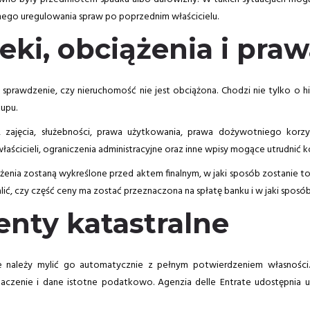
ego uregulowania spraw po poprzednim właścicielu.
eki, obciążenia i praw
sprawdzenie, czy nieruchomość nie jest obciążona. Chodzi nie tylko o hip
upu.
 zajęcia, służebności, prawa użytkowania, prawa dożywotniego korzys
cicieli, ograniczenia administracyjne oraz inne wpisy mogące utrudnić kor
ążenia zostaną wykreślone przed aktem finalnym, w jaki sposób zostanie
lić, czy część ceny ma zostać przeznaczona na spłatę banku i w jaki spos
nty katastralne
 należy mylić go automatycznie z pełnym potwierdzeniem własności. 
znaczenie i dane istotne podatkowo. Agenzia delle Entrate udostępnia usł