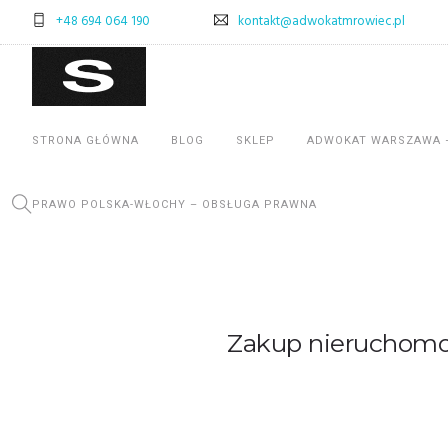
+48 694 064 190
kontakt@adwokatmrowiec.pl
STRONA GŁÓWNA
BLOG
SKLEP
ADWOKAT WARSZAWA 
PRAWO POLSKA-WŁOCHY – OBSŁUGA PRAWNA
Zakup nieruchomoś