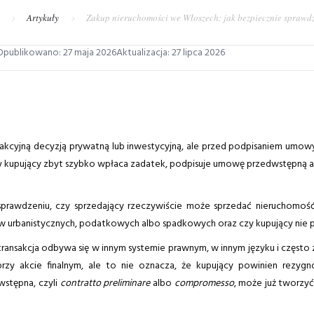
Artykuły
Zakup nieruchomości we Włoszech: jak bezpiecznie sprawd
Opublikowano:
27 maja 2026
Aktualizacja:
27 lipca 2026
cyjną decyzją prywatną lub inwestycyjną, ale przed podpisaniem umowy
y kupujący zbyt szybko wpłaca zadatek, podpisuje umowę przedwstępną a
prawdzeniu, czy sprzedający rzeczywiście może sprzedać nieruchomość
w urbanistycznych, podatkowych albo spadkowych oraz czy kupujący nie pr
transakcja odbywa się w innym systemie prawnym, w innym języku i często
rzy akcie finalnym, ale to nie oznacza, że kupujący powinien rezygno
stępna, czyli
contratto preliminare
albo
compromesso
, może już tworzy