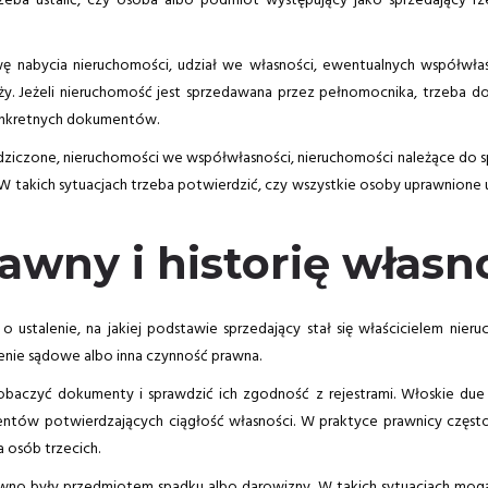
zeba ustalić, czy osoba albo podmiot występujący jako sprzedający rz
wę nabycia nieruchomości, udział we własności, ewentualnych współwła
. Jeżeli nieruchomość jest sprzedawana przez pełnomocnika, trzeba do
konkretnych dokumentów.
iczone, nieruchomości we współwłasności, nieruchomości należące do sp
 takich sytuacjach trzeba potwierdzić, czy wszystkie osoby uprawnione ucze
awny i historię własn
 o ustalenie, na jakiej podstawie sprzedający stał się właścicielem ni
zenie sądowe albo inna czynność prawna.
obaczyć dokumenty i sprawdzić ich zgodność z rejestrami. Włoskie due
tów potwierdzających ciągłość własności. W praktyce prawnicy często a
a osób trzecich.
no były przedmiotem spadku albo darowizny. W takich sytuacjach mogą 