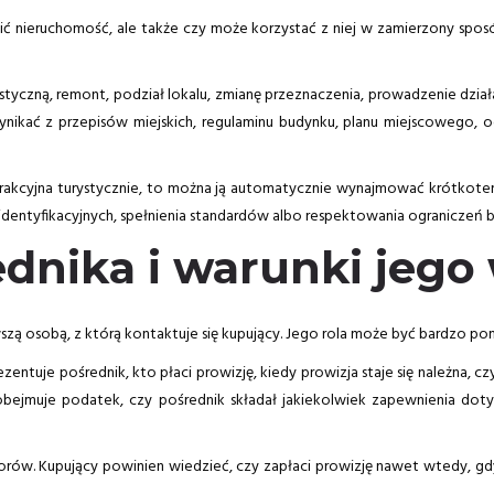
ić nieruchomość, ale także czy może korzystać z niej w zamierzony spo
ystyczną, remont, podział lokalu, zmianę przeznaczenia, prowadzenie dział
ynikać z przepisów miejskich, regulaminu budynku, planu miejscowego,
atrakcyjna turystycznie, to można ją automatycznie wynajmować krótko
identyfikacyjnych, spełnienia standardów albo respektowania ograniczeń
ednika i warunki jeg
wszą osobą, z którą kontaktuje się kupujący. Jego rola może być bardzo po
ntuje pośrednik, kto płaci prowizję, kiedy prowizja staje się należna, cz
y obejmuje podatek, czy pośrednik składał jakiekolwiek zapewnienia d
porów. Kupujący powinien wiedzieć, czy zapłaci prowizję nawet wtedy, gdy