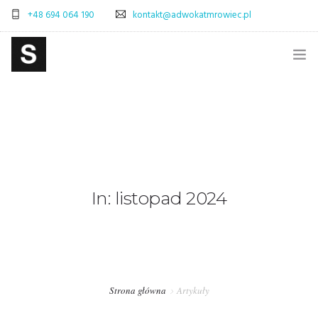
+48 694 064 190
kontakt@adwokatmrowiec.pl
STRONA GŁÓWNA
BLOG
SKLEP
ADWOKAT WARSZAWA – SPRAWY CYWILNE
In: listopad 2024
ADWOKAT WARSZAWA – SPRAWY SPADKOWE
OBSŁUGA PRAWNA FIRM – WARSZAWA
PRAWO POLSKA-WŁOCHY – OBSŁUGA PRAWNA
Strona główna
Artykuły