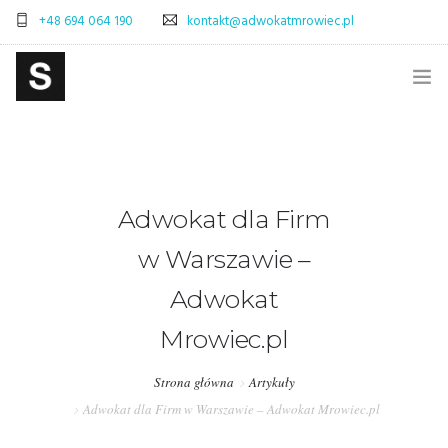
+48 694 064 190
kontakt@adwokatmrowiec.pl
STRONA GŁÓWNA
BLOG
Adwokat dla Firm
SKLEP
w Warszawie –
ADWOKAT WARSZAWA – SPRAWY CYWILNE
Adwokat
ADWOKAT WARSZAWA – SPRAWY SPADKOWE
Mrowiec.pl
OBSŁUGA PRAWNA FIRM – WARSZAWA
Strona główna
Artykuły
PRAWO POLSKA-WŁOCHY – OBSŁUGA PRAWNA
Adwokat dla Firm w Warszawie – Adwokat Mrowiec.pl