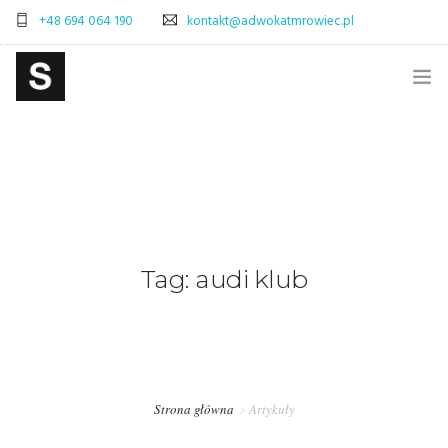
+48 694 064 190
kontakt@adwokatmrowiec.pl
STRONA GŁÓWNA
BLOG
SKLEP
ADWOKAT WARSZAWA – SPRAWY CYWILNE
Tag: audi klub
ADWOKAT WARSZAWA – SPRAWY SPADKOWE
OBSŁUGA PRAWNA FIRM – WARSZAWA
PRAWO POLSKA-WŁOCHY – OBSŁUGA PRAWNA
Strona główna
Artykuły