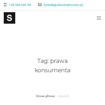
+48 694 064 190
kontakt@adwokatmrowiec.pl
STRONA GŁÓWNA
BLOG
SKLEP
Tag: prawa
ADWOKAT WARSZAWA – SPRAWY CYWILNE
konsumenta
ADWOKAT WARSZAWA – SPRAWY SPADKOWE
OBSŁUGA PRAWNA FIRM – WARSZAWA
PRAWO POLSKA-WŁOCHY – OBSŁUGA PRAWNA
Strona główna
Artykuły