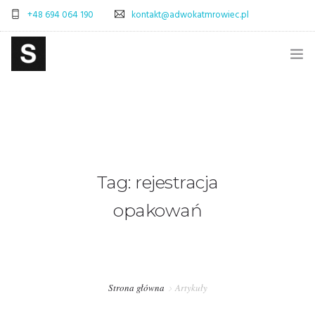
+48 694 064 190
kontakt@adwokatmrowiec.pl
STRONA GŁÓWNA
BLOG
SKLEP
Tag: rejestracja
ADWOKAT WARSZAWA – SPRAWY CYWILNE
opakowań
ADWOKAT WARSZAWA – SPRAWY SPADKOWE
OBSŁUGA PRAWNA FIRM – WARSZAWA
PRAWO POLSKA-WŁOCHY – OBSŁUGA PRAWNA
Strona główna
Artykuły