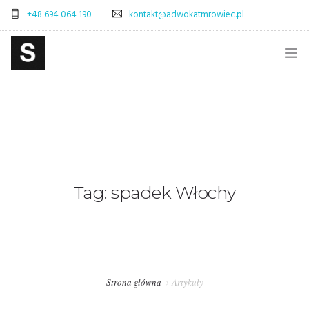
+48 694 064 190
kontakt@adwokatmrowiec.pl
STRONA GŁÓWNA
BLOG
SKLEP
ADWOKAT WARSZAWA – SPRAWY CYWILNE
Tag: spadek Włochy
ADWOKAT WARSZAWA – SPRAWY SPADKOWE
OBSŁUGA PRAWNA FIRM – WARSZAWA
PRAWO POLSKA-WŁOCHY – OBSŁUGA PRAWNA
Strona główna
Artykuły