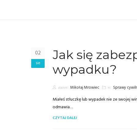
Jak się zabez
02
sie
wypadku?
autor:
Mikołaj Mrowiec
w:
Sprawy cywil
Miałeś stłuczkę lub wypadek nie ze swojej w
odmawia…
CZYTAJ DALEJ