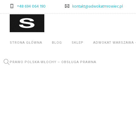
+48 694 064 190
kontakt@adwokatmrowiec.pl
STRONA GŁÓWNA
BLOG
SKLEP
ADWOKAT WARSZAWA 
PRAWO POLSKA-WŁOCHY – OBSŁUGA PRAWNA