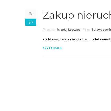
Zakup nieru
19
gru
autor:
Mikołaj Mrowiec
w:
Sprawy cywil
Podstawa prawna i źródła Stan źródeł zweryfi
CZYTAJ DALEJ