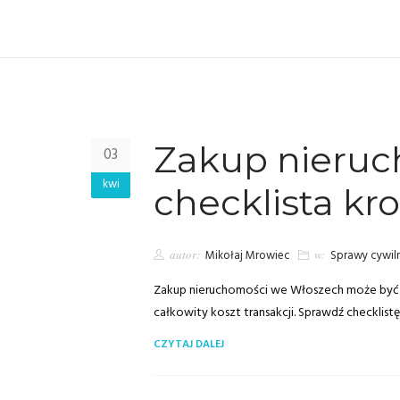
Zakup nieruc
03
kwi
checklista kr
autor:
Mikołaj Mrowiec
w:
Sprawy cywil
Zakup nieruchomości we Włoszech może być be
całkowity koszt transakcji. Sprawdź checklistę
CZYTAJ DALEJ