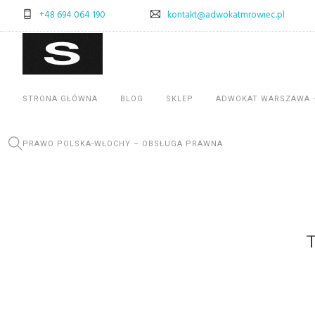
+48 694 064 190
kontakt@adwokatmrowiec.pl
STRONA GŁÓWNA
BLOG
SKLEP
ADWOKAT WARSZAWA 
PRAWO POLSKA-WŁOCHY – OBSŁUGA PRAWNA