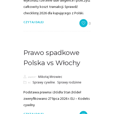
wykonasz rzetelne due diligence i policzysz
całkowity koszt transakcji. Sprawdź
checklistę 2026 dla kupującego z Polski.
CZYTAJ DALEJ
0
Prawo spadkowe
Polska vs Włochy
autor:
Mikołaj Mrowiec
w:
Sprawy cywilne
,
Sprawy rodzinne
Podstawa prawna i źródła Stan źródeł
zweryfikowano 27 lipca 2026 r. ELI – Kodeks
cywilny