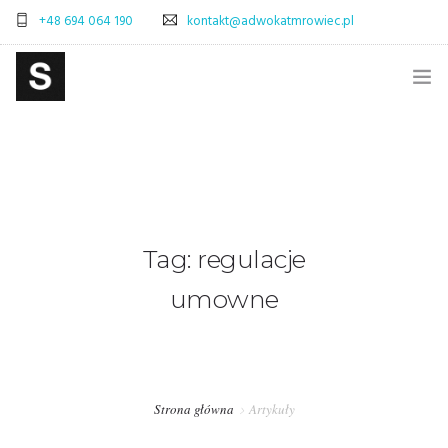
+48 694 064 190
kontakt@adwokatmrowiec.pl
STRONA GŁÓWNA
BLOG
SKLEP
Tag: regulacje
ADWOKAT WARSZAWA – SPRAWY CYWILNE
umowne
ADWOKAT WARSZAWA – SPRAWY SPADKOWE
OBSŁUGA PRAWNA FIRM – WARSZAWA
PRAWO POLSKA-WŁOCHY – OBSŁUGA PRAWNA
Strona główna
Artykuły