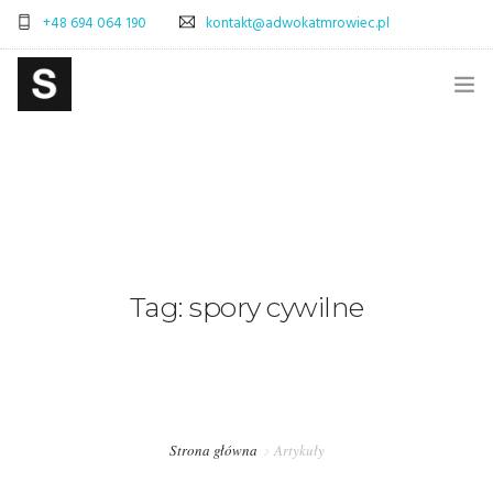
+48 694 064 190
kontakt@adwokatmrowiec.pl
STRONA GŁÓWNA
BLOG
SKLEP
ADWOKAT WARSZAWA – SPRAWY CYWILNE
Tag: spory cywilne
ADWOKAT WARSZAWA – SPRAWY SPADKOWE
OBSŁUGA PRAWNA FIRM – WARSZAWA
PRAWO POLSKA-WŁOCHY – OBSŁUGA PRAWNA
Strona główna
Artykuły