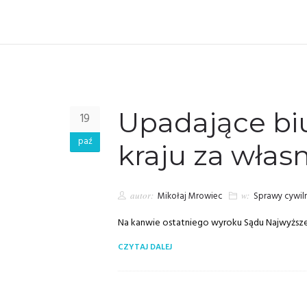
Upadające biu
19
paź
kraju za włas
autor:
Mikołaj Mrowiec
w:
Sprawy cywil
Na kanwie ostatniego wyroku Sądu Najwyższego 
CZYTAJ DALEJ