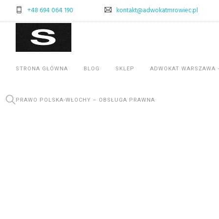
+48 694 064 190
kontakt@adwokatmrowiec.pl
STRONA GŁÓWNA
BLOG
SKLEP
ADWOKAT WARSZAWA 
PRAWO POLSKA-WŁOCHY – OBSŁUGA PRAWNA